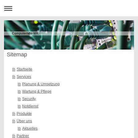
Computerhilfe-MK
Sitemap
Startseite
Services
Planung & Umsetzung
Wartung & Pflege
Security
Notdienst
Produkte
Über uns
Aktuelles
Partner